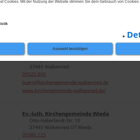
t Cookies. Mit der Nutzung der Website stimmen Sie dem Gebrauch von Cookies 
istik
n
Einrichtungen
Kirchen
Det
iche Einrichtungen
Auswahl bestätigen
Ev.-luth. Kirchengemeinde Walkenried
Pfarrplatz 6
37445 Walkenried
05525 800
buero@kirchengemeinde-walkenried.de
www.kirchengemeinde-walkenried.de/
Ev.-luth. Kirchengemeinde Wieda
Otto-Haberlandt-Str. 10
37445 Walkenried OT Wieda
05586 225