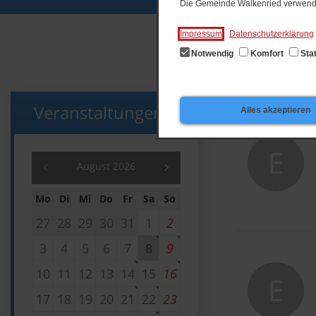
Sportstätten
Die Gemeinde Walkenried verwende
Impressum
Datenschutzerklärung
Notwendig
Komfort
Stat
Start
Lebe
Kirchl
Veranstaltungen
Alles akzeptieren
E
August 2026
Mo
Di
Mi
Do
Fr
Sa
So
27
28
29
30
31
1
2
3
4
5
6
7
8
9
10
11
12
13
14
15
16
E
17
18
19
20
21
22
23