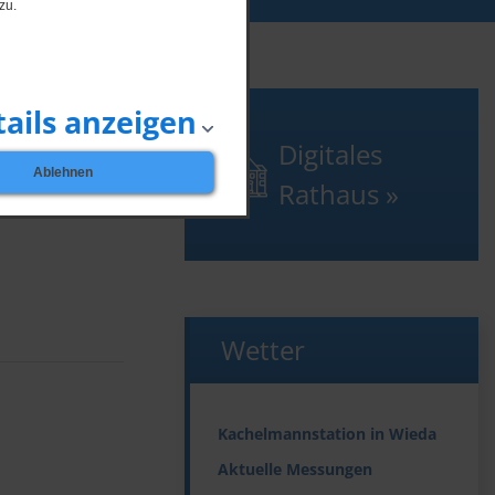
zu.
ails anzeigen
Digitales
Ablehnen
Rathaus
Wetter
Kachelmannstation in Wieda
Aktuelle Messungen