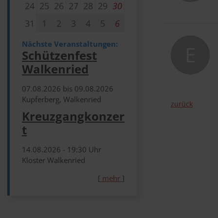
24
25
26
27
28
29
30
31
1
2
3
4
5
6
Nächste Veranstaltungen:
E
Schützenfest
Walkenried
07.​08.​2026 bis 09.​08.​2026
Kupferberg, Walkenried
zurück
Kreuzgangkonzer
t
14.​08.​2026 -
19:30
Uhr
Kloster Walkenried
[
mehr
]