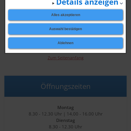
Details anzeigen
Tourismuskonzept
Alles akzeptieren
Informieren Sie sich über das
Auswahl bestätigen
Tourismuskonzept der Gemeinde Walkenried
Ablehnen
zurück
Zum Seitenanfang
Öffnungszeiten
Montag
8.30 - 12.30 Uhr | 14.00 - 16.00 Uhr
Dienstag
8.30 - 12.30 Uhr