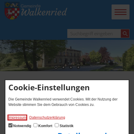
Cookie-Einstellungen
Digitales Rathaus
Die Gemeinde Walkenried verwendet Cookies. Mit der Nutzung der
Website stimmen Sie dem Gebrauch von Cookies zu.
Impressum
Datenschutzerklärung
Notwendig
Komfort
Statistik
Start
Tourismus
Tourismuskonzept