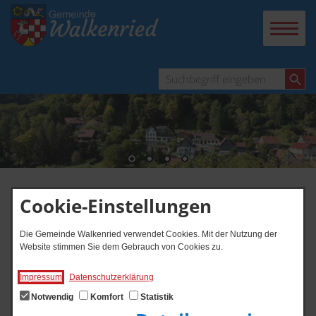
Cookie-Einstellungen
Digitales Rathaus
Die Gemeinde Walkenried verwendet Cookies. Mit der Nutzung der
Website stimmen Sie dem Gebrauch von Cookies zu.
Impressum
Datenschutzerklärung
Notwendig
Komfort
Statistik
Start
Bürgerbüro und Ordnungsamt am 16. Dezember vormittags